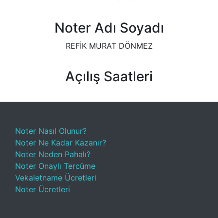
Noter Adı Soyadı
REFİK MURAT DÖNMEZ
Açılış Saatleri
Noter Nasıl Olunur?
Noter Ne Kadar Kazanır?
Noter Neden Pahalı?
Noter Onaylı Tercüme
Vekaletname Ücretleri
Noter Ücretleri