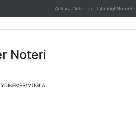
Ankara Noterleri
İstanbul Noterler
r Noteri
SEYDİKEMER/MUĞLA