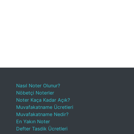
Nasıl Noter Olunur?
Nöbetçi Noterler
Noter Kaça Kadar Açık?
Muvafakatname Ücretleri
Muvafakatname Nedir?
En Yakın Noter
Defter Tasdik Ücretleri