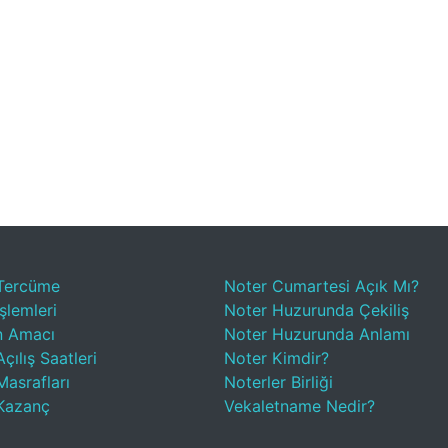
Tercüme
Noter Cumartesi Açık Mı?
şlemleri
Noter Huzurunda Çekiliş
n Amacı
Noter Huzurunda Anlamı
çılış Saatleri
Noter Kimdir?
Masrafları
Noterler Birliği
Kazanç
Vekaletname Nedir?