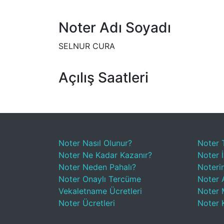
Noter Adı Soyadı
SELNUR CURA
Açılış Saatleri
Noter Nasıl Olunur?
Noter 
Noter Ne Kadar Kazanır?
Noter İ
Noter Neden Pahalı?
Noteri
Noter Onaylı Tercüme
Noter A
Vekaletname Ücretleri
Noter 
Noter Ücretleri
Noter 