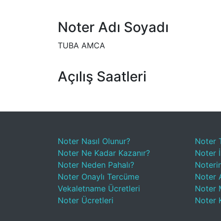
Noter Adı Soyadı
TUBA AMCA
Açılış Saatleri
Noter Nasıl Olunur?
Noter 
Noter Ne Kadar Kazanır?
Noter İ
Noter Neden Pahalı?
Noteri
Noter Onaylı Tercüme
Noter A
Vekaletname Ücretleri
Noter 
Noter Ücretleri
Noter 