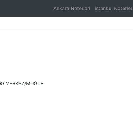
Ankara Noterleri
İstanbul Noterler
000 MERKEZ/MUĞLA