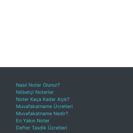
Nasıl Noter Olunur?
Nöbetçi Noterler
Noter Kaça Kadar Açık?
Muvafakatname Ücretleri
Muvafakatname Nedir?
En Yakın Noter
Defter Tasdik Ücretleri