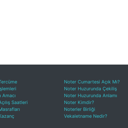
Tercüme
Noter Cumartesi Açık Mı?
şlemleri
Noter Huzurunda Çekiliş
n Amacı
Noter Huzurunda Anlamı
çılış Saatleri
Noter Kimdir?
Masrafları
Noterler Birliği
Kazanç
Vekaletname Nedir?