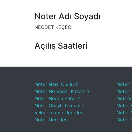
Noter Adı Soyadı
NECDET KEÇECİ
Açılış Saatleri
Noter Nasıl Olunur?
Noter 
Noter Ne Kadar Kazanır?
Noter İ
Noter Neden Pahalı?
Noteri
Noter Onaylı Tercüme
Noter A
Vekaletname Ücretleri
Noter 
Noter Ücretleri
Noter 