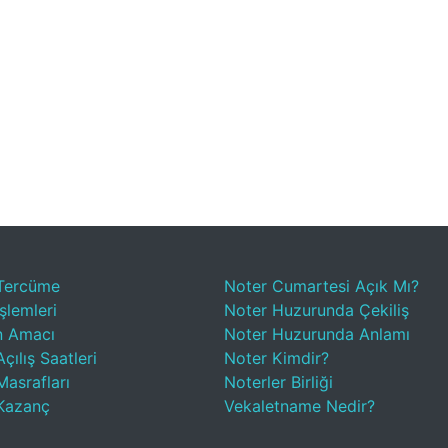
Tercüme
Noter Cumartesi Açık Mı?
şlemleri
Noter Huzurunda Çekiliş
n Amacı
Noter Huzurunda Anlamı
çılış Saatleri
Noter Kimdir?
Masrafları
Noterler Birliği
Kazanç
Vekaletname Nedir?