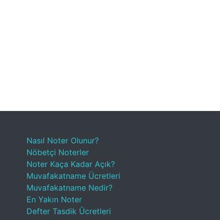
Nasıl Noter Olunur?
Nöbetçi Noterler
Noter Kaça Kadar Açık?
Muvafakatname Ücretleri
Muvafakatname Nedir?
En Yakın Noter
Defter Tasdik Ücretleri