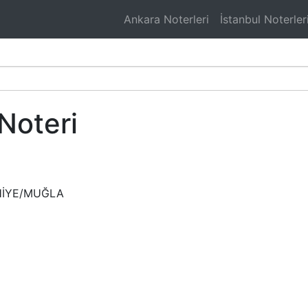
Ankara Noterleri
İstanbul Noterler
Noteri
THİYE/MUĞLA