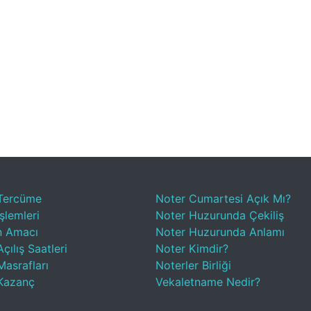
Tercüme
Noter Cumartesi Açık Mı?
şlemleri
Noter Huzurunda Çekiliş
n Amacı
Noter Huzurunda Anlamı
çılış Saatleri
Noter Kimdir?
Masrafları
Noterler Birliği
Kazanç
Vekaletname Nedir?