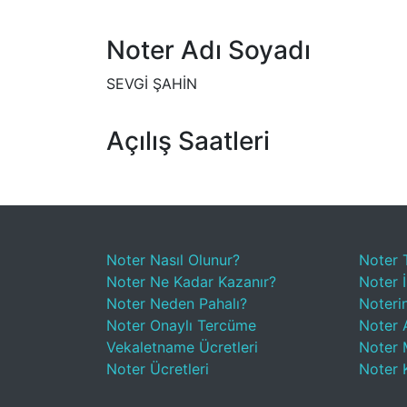
Noter Adı Soyadı
SEVGİ ŞAHİN
Açılış Saatleri
Noter Nasıl Olunur?
Noter 
Noter Ne Kadar Kazanır?
Noter İ
Noter Neden Pahalı?
Noteri
Noter Onaylı Tercüme
Noter A
Vekaletname Ücretleri
Noter 
Noter Ücretleri
Noter 