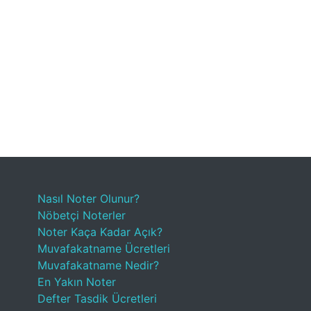
Nasıl Noter Olunur?
Nöbetçi Noterler
Noter Kaça Kadar Açık?
Muvafakatname Ücretleri
Muvafakatname Nedir?
En Yakın Noter
Defter Tasdik Ücretleri