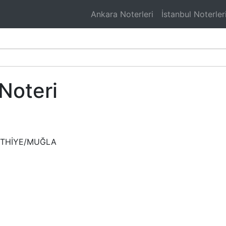
Ankara Noterleri
İstanbul Noterler
Noteri
FETHİYE/MUĞLA