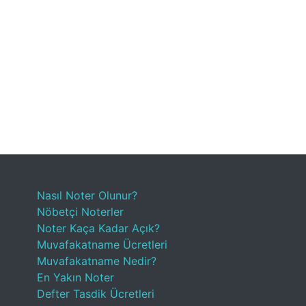
Nasıl Noter Olunur?
Nöbetçi Noterler
Noter Kaça Kadar Açık?
Muvafakatname Ücretleri
Muvafakatname Nedir?
En Yakın Noter
Defter Tasdik Ücretleri