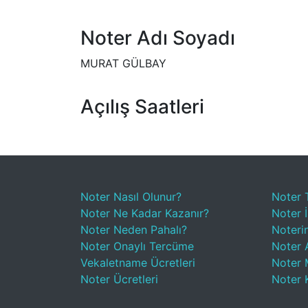
Noter Adı Soyadı
MURAT GÜLBAY
Açılış Saatleri
Noter Nasıl Olunur?
Noter 
Noter Ne Kadar Kazanır?
Noter İ
Noter Neden Pahalı?
Noteri
Noter Onaylı Tercüme
Noter A
Vekaletname Ücretleri
Noter 
Noter Ücretleri
Noter 