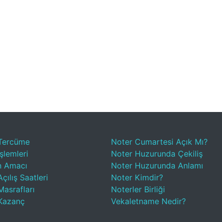
Tercüme
Noter Cumartesi Açık Mı?
şlemleri
Noter Huzurunda Çekiliş
n Amacı
Noter Huzurunda Anlamı
çılış Saatleri
Noter Kimdir?
Masrafları
Noterler Birliği
Kazanç
Vekaletname Nedir?