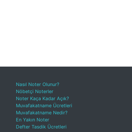
Nasıl Noter Olunur?
Nöbetçi Noterler
Noter Kaça Kadar Açık?
Muvafakatname Ücretleri
Muvafakatname Nedir?
En Yakın Noter
Defter Tasdik Ücretleri