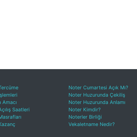
Tercüme
Noter Cumartesi Açık Mı?
şlemleri
Noter Huzurunda Çekiliş
n Amacı
Noter Huzurunda Anlamı
çılış Saatleri
Noter Kimdir?
Masrafları
Noterler Birliği
Kazanç
Vekaletname Nedir?