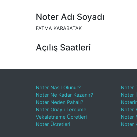
Noter Adı Soyadı
FATMA KARABATAK
Açılış Saatleri
Noter Nasıl Olunur?
Noter 
Noter Ne Kadar Kazanır?
Noter İ
Noter Neden Pahalı?
Noteri
Noter Onaylı Tercüme
Noter A
Vekaletname Ücretleri
Noter 
Noter Ücretleri
Noter 