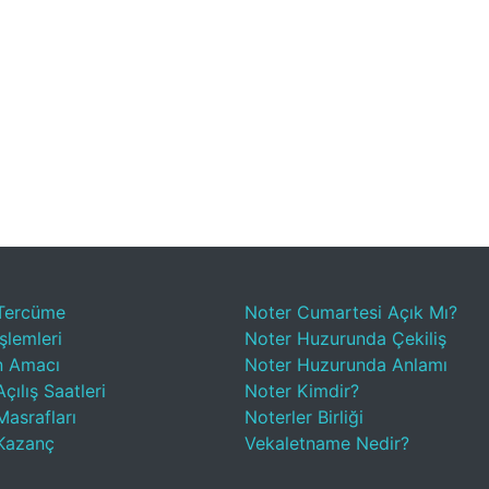
Tercüme
Noter Cumartesi Açık Mı?
şlemleri
Noter Huzurunda Çekiliş
n Amacı
Noter Huzurunda Anlamı
çılış Saatleri
Noter Kimdir?
Masrafları
Noterler Birliği
Kazanç
Vekaletname Nedir?