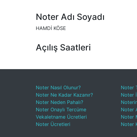
Noter Adı Soyadı
HAMDİ KÖSE
Açılış Saatleri
Noter Nasıl Olunur?
Noter 
Noter Ne Kadar Kazanır?
Noter İ
Noter Neden Pahalı?
Noteri
Noter Onaylı Tercüme
Noter A
Vekaletname Ücretleri
Noter 
Noter Ücretleri
Noter 