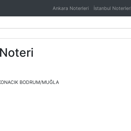
Ankara Noterleri
İstanbul Noterler
Noteri
B KONACIK BODRUM/MUĞLA