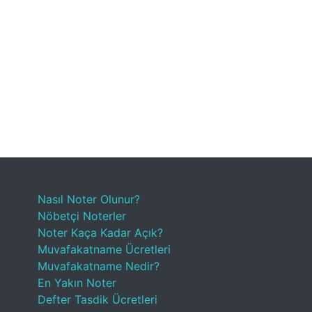
Nasıl Noter Olunur?
Nöbetçi Noterler
Noter Kaça Kadar Açık?
Muvafakatname Ücretleri
Muvafakatname Nedir?
En Yakın Noter
Defter Tasdik Ücretleri