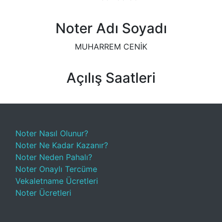
Noter Adı Soyadı
MUHARREM CENİK
Açılış Saatleri
Noter Nasıl Olunur?
Noter Ne Kadar Kazanır?
Noter Neden Pahalı?
Noter Onaylı Tercüme
Vekaletname Ücretleri
Noter Ücretleri