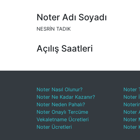
Noter Adı Soyadı
NESRİN TADIK
Açılış Saatleri
Noter Nasıl Olunur?
Noter 
Noter Ne Kadar Kazanır?
Noter İ
Noter Neden Pahalı?
Noteri
Noter Onaylı Tercüme
Noter A
Vekaletname Ücretleri
Noter 
Noter Ücretleri
Noter 