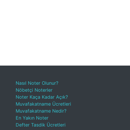
Nasıl Noter Olunur?
Nöbetçi Noterler
Noter Kaça Kadar Açık?
Muvafakatname Ücretleri
Muvafakatname Nedir?
En Yakın Noter
Defter Tasdik Ücretleri