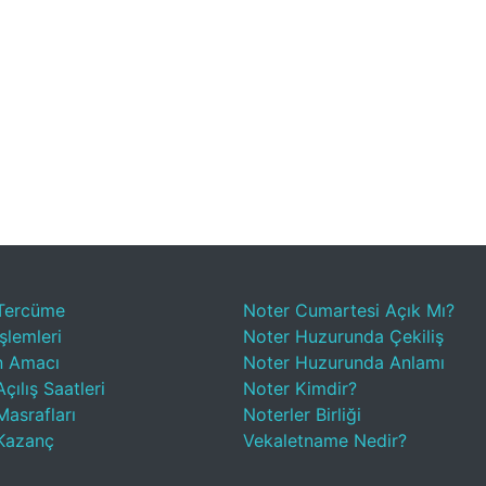
Tercüme
Noter Cumartesi Açık Mı?
şlemleri
Noter Huzurunda Çekiliş
n Amacı
Noter Huzurunda Anlamı
çılış Saatleri
Noter Kimdir?
Masrafları
Noterler Birliği
Kazanç
Vekaletname Nedir?