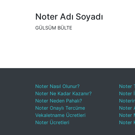
Noter Adı Soyadı
GÜLSÜM BÜLTE
Noter Nasıl Olunur?
Noter 
Noter Ne Kadar Kazanır?
Noter İ
Noter Neden Pahalı?
Noteri
Noter Onaylı Tercüme
Noter A
Vekaletname Ücretleri
Noter 
Noter Ücretleri
Noter 