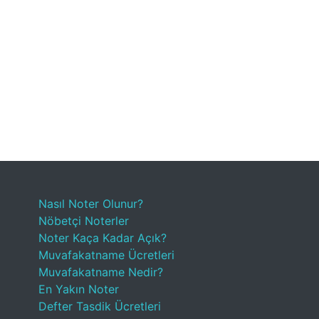
Nasıl Noter Olunur?
Nöbetçi Noterler
Noter Kaça Kadar Açık?
Muvafakatname Ücretleri
Muvafakatname Nedir?
En Yakın Noter
Defter Tasdik Ücretleri