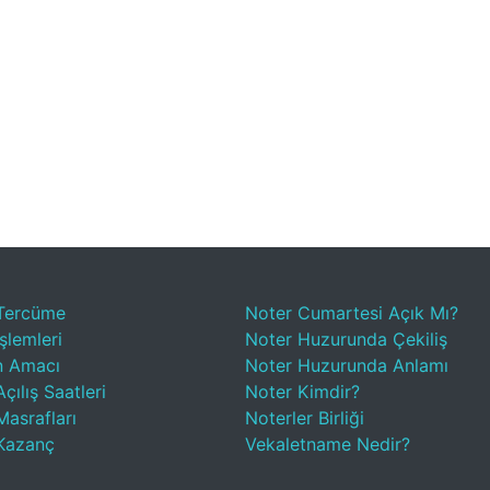
Tercüme
Noter Cumartesi Açık Mı?
şlemleri
Noter Huzurunda Çekiliş
n Amacı
Noter Huzurunda Anlamı
çılış Saatleri
Noter Kimdir?
Masrafları
Noterler Birliği
Kazanç
Vekaletname Nedir?