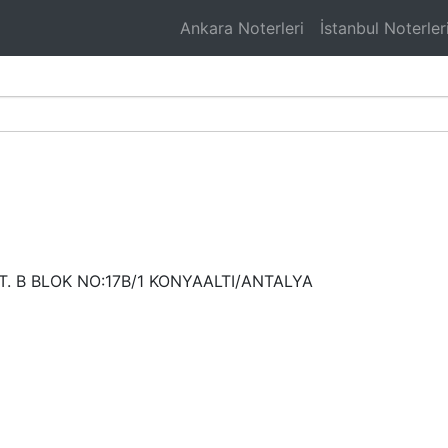
Ankara Noterleri
İstanbul Noterler
i
. B BLOK NO:17B/1 KONYAALTI/ANTALYA